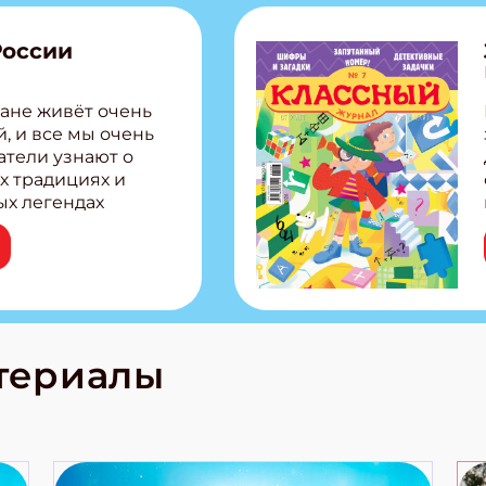
России
ане живёт очень
, и все мы очень
атели узнают о
х традициях и
ых легендах
сии! Внутри:
ар, башкир и
тольная игра
из Алтая Очень
лова Традиционные
родов России
кс про
териалы
е приключения!