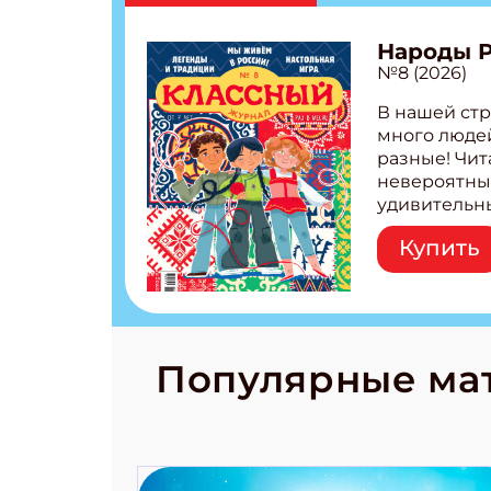
Народы 
№8 (2026)
В нашей стр
много людей
разные! Чит
невероятны
удивительн
народов Рос
Купить
Легенды тат
бурятов Нас
Страшилка 
странные с
рецепты на
Новый коми
Популярные ма
космически