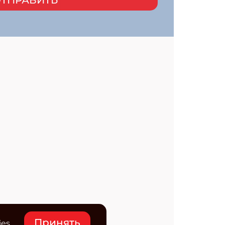
Принять
ies