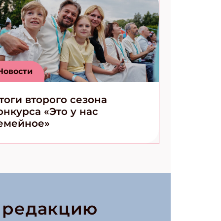
Новости
тоги второго сезона
онкурса «Это у нас
емейное»
в редакцию