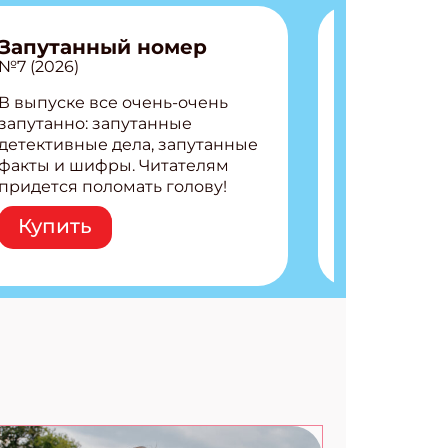
Запутанный номер
№7 (2026)
В выпуске все очень-очень
запутанно: запутанные
детективные дела, запутанные
факты и шифры. Читателям
придется поломать голову!
Внутри: Шифры и
Купить
расшифровки Плетем
запутанные поделки
Разгадываем головоломки
Ищем коды 3 комикса