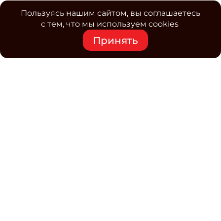
Пользуясь нашим сайтом, вы соглашаетесь
с тем, что мы используем cookies
Принять
Средство массовой информации www.classmag.ru
Свидетельство о регистрации СМИ сетевого издания
Эл.№ ФС77-63739 от 16 ноября 2015 г. выдано
Роскомнадзором.
Политика обработки
персональных данных