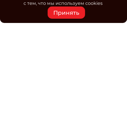
с тем, что мы используем cookies
Принять
Средство массовой информации www.classmag.ru
Свидетельство о регистрации СМИ сетевого издания
Эл.№ ФС77-63739 от 16 ноября 2015 г. выдано
Роскомнадзором.
Политика обработки
персональных данных
Контакты