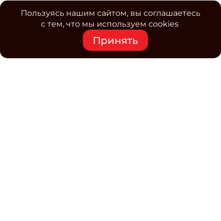
Пользуясь нашим сайтом, вы соглашаетесь
с тем, что мы используем cookies
Принять
Средство массовой информации www.classmag.ru
Свидетельство о регистрации СМИ сетевого издания
Эл.№ ФС77-63739 от 16 ноября 2015 г. выдано
Роскомнадзором.
Политика обработки
персональных данных