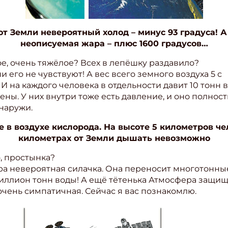
от Земли невероятный холод – минус 93 градуса! А
неописуемая жара – плюс 1600 градусов…
ое, очень тяжёлое? Всех в лепёшку раздавило?
 его не чувствуют! А вес всего земного воздуха 5 с
 на каждого человека в отдельности давит 10 тонн в
ены. У них внутри тоже есть давление, и оно полнос
снаружи.
 в воздухе кислорода. На высоте 5 километров че
километрах от Земли дышать невозможно
о, простынка?
ера невероятная силачка. Она переносит многотонные
миллион тонн воды! А ещё тётенька Атмосфера защищ
очень симпатичная. Сейчас я вас познакомлю.