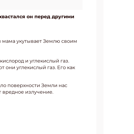
охвастался он перед другими
ая мама укутывает Землю своим
 кислород и углекислый газ.
т они углекислый газ. Его как
коло поверхности Земли нас
ёт вредное излучение.