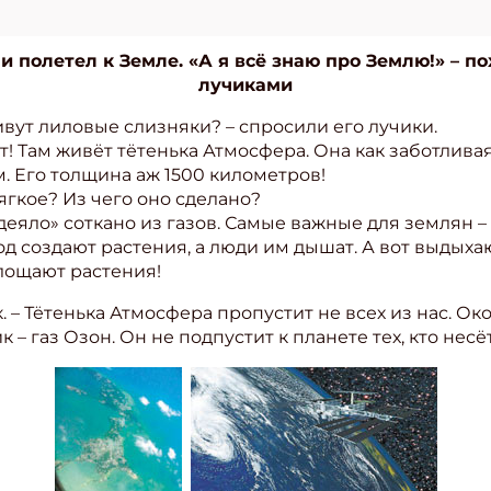
и полетел к Земле. «А я всё знаю про Землю!» – п
лучиками
ивут лиловые слизняки? – спросили его лучики.
ет! Там живёт тётенька Атмосфера. Она как заботлив
. Его толщина аж 1500 километров!
ягкое? Из чего оно сделано?
одеяло» соткано из газов. Самые важные для землян –
д создают растения, а люди им дышат. А вот выдыхаю
лощают растения!
. – Тётенька Атмосфера пропустит не всех из нас. О
– газ Озон. Он не подпустит к планете тех, кто нес