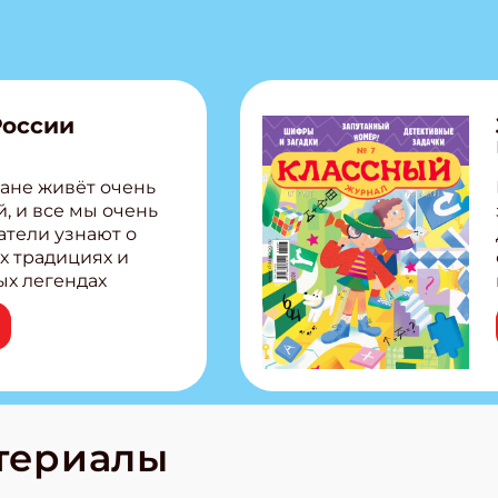
России
ане живёт очень
, и все мы очень
атели узнают о
х традициях и
ых легендах
сии! Внутри:
ар, башкир и
тольная игра
из Алтая Очень
лова Традиционные
родов России
кс про
териалы
е приключения!