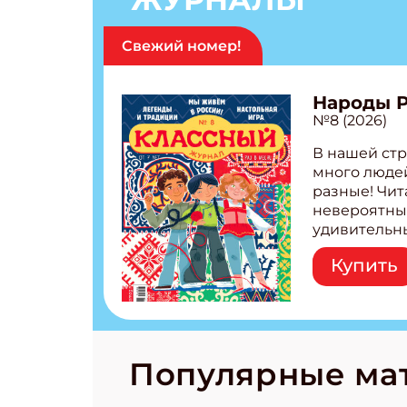
Свежий номер!
Народы 
№8 (2026)
В нашей стр
много людей
разные! Чит
невероятны
удивительн
народов Рос
Купить
Легенды тат
бурятов Нас
Страшилка 
странные с
рецепты на
Новый коми
Популярные ма
космически