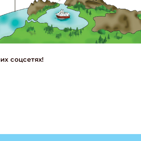
ишись на рассылку
их соцсетях!
 электронный "Классный журнал" в подарок!
ите имя
ите Ваш Email
ПОДПИС