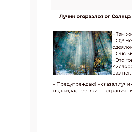
Лучик оторвался от Солнца 
– Там ж
– Фу! Н
одеялом
– Оно м
– Это «
Кислоро
раз пог
– Предупреждаю! – сказал лучик
поджидает её воин-пограничник 