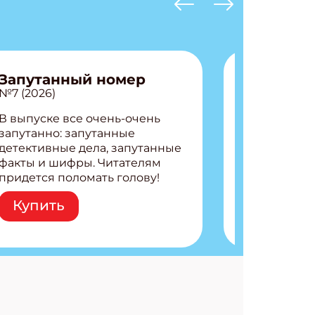
Запутанный номер
№7 (2026)
В выпуске все очень-очень
запутанно: запутанные
детективные дела, запутанные
факты и шифры. Читателям
придется поломать голову!
Внутри: Шифры и
Купить
расшифровки Плетем
запутанные поделки
Разгадываем головоломки
Ищем коды 3 комикса