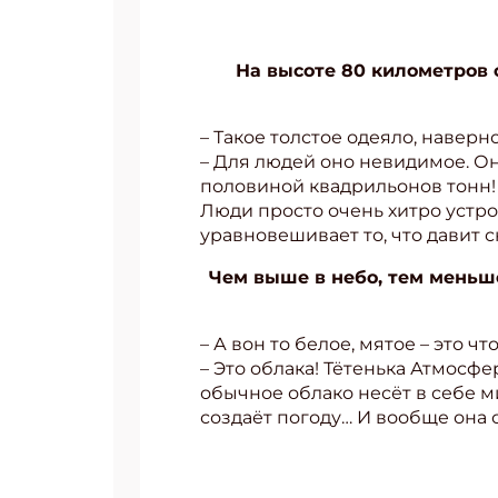
На высоте 80 километров 
– Такое толстое одеяло, наверн
– Для людей оно невидимое. Они
половиной квадрильонов тонн! И
Люди просто очень хитро устро
уравновешивает то, что давит 
Чем выше в небо, тем меньше
– А вон то белое, мятое – это чт
– Это облака! Тётенька Атмосф
обычное облако несёт в себе 
создаёт погоду… И вообще она 