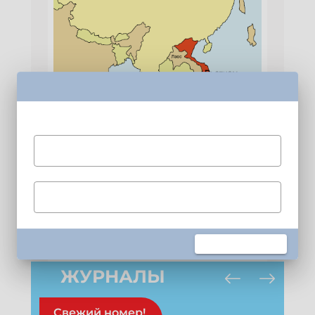
Ждем тебя в наших соцсетях!
Купить журнал
Подпишись на рассылку
Получи электронный "Классный журнал" в
ЖУРНАЛЫ
подарок!
Укажите имя
Свежий номер!