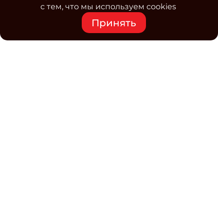
с тем, что мы используем cookies
Принять
Средство массовой информации www.classmag.ru
Свидетельство о регистрации СМИ сетевого издания
Эл.№ ФС77-63739 от 16 ноября 2015 г. выдано
Роскомнадзором.
Политика обработки
персональных данных
Контакты