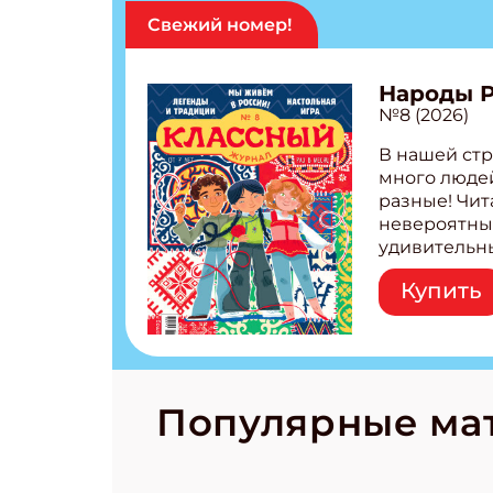
Свежий номер!
Народы 
№8 (2026)
В нашей стр
много людей
разные! Чит
невероятны
удивительн
народов Рос
Купить
Легенды тат
бурятов Нас
Страшилка 
странные с
рецепты на
Новый коми
Популярные ма
космически