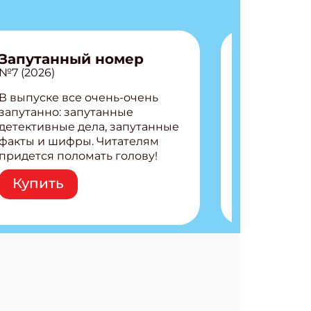
Запутанный номер
№7 (2026)
В выпуске все очень-очень
запутанно: запутанные
детективные дела, запутанные
факты и шифры. Читателям
придется поломать голову!
Внутри: Шифры и
Купить
расшифровки Плетем
запутанные поделки
Разгадываем головоломки
Ищем коды 3 комикса