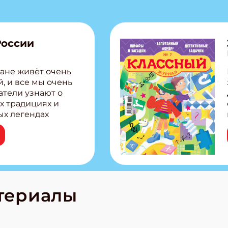
России
ане живёт очень
, и все мы очень
атели узнают о
х традициях и
ых легендах
сии! Внутри:
ар, башкир и
тольная игра
из Алтая Очень
лова Традиционные
родов России
кс про
териалы
е приключения!