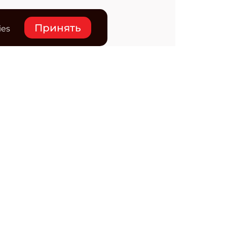
Принять
ies
нтакты
ктронная почта редакции:
ss@osp.ru
ефон редакции:
+7 (495) 725-4780