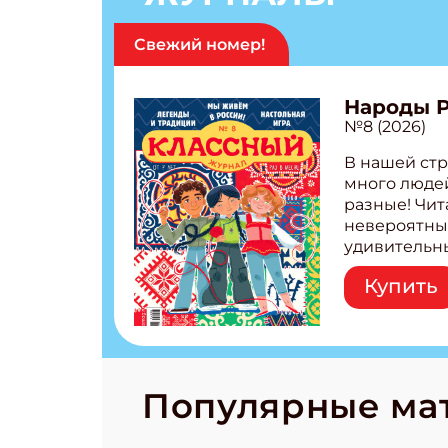
Свежий номер!
Народы 
№8 (2026)
В нашей стр
много людей
разные! Чит
невероятны
удивительн
народов Рос
Купить
Легенды тат
бурятов Нас
Страшилка 
странные с
рецепты на
Новый коми
Популярные ма
космически