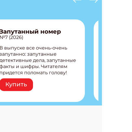
Запутанный номер
№7 (2026)
В выпуске все очень-очень
запутанно: запутанные
детективные дела, запутанные
факты и шифры. Читателям
придется поломать голову!
Внутри: Шифры и
Купить
расшифровки Плетем
запутанные поделки
Разгадываем головоломки
Ищем коды 3 комикса