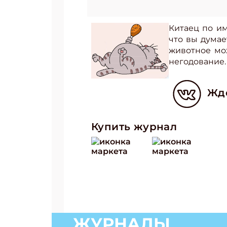
Китаец по и
что вы думае
животное мож
негодование.
Жде
Купить журнал
ЖУРНАЛЫ