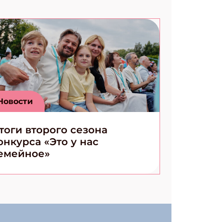
Новости
тоги второго сезона
онкурса «Это у нас
емейное»