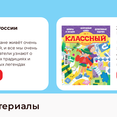
России
ане живёт очень
, и все мы очень
атели узнают о
х традициях и
ых легендах
сии! Внутри:
ар, башкир и
тольная игра
из Алтая Очень
лова Традиционные
родов России
кс про
териалы
е приключения!