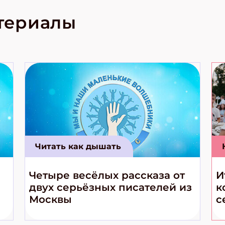
родов России
кс про
териалы
е приключения!
Читать как дышать
Четыре весёлых рассказа от
И
двух серьёзных писателей из
к
Москвы
с