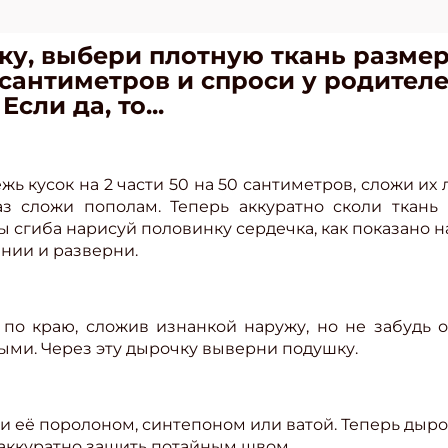
ку, выбери плотную ткань разме
 сантиметров и спроси у родител
сли да, то...
режь кусок на 2 части 50 на 50 сантиметров, сложи их
з сложи пополам. Теперь аккуратно сколи ткань 
ы сгиба нарисуй половинку сердечка, как показано 
инии и разверни.
по краю, сложив изнанкой наружу, но не забудь о
ыми. Через эту дырочку выверни подушку.
и её поролоном, синтепоном или ватой. Теперь дыр
аккуратно зашить потайным швом.