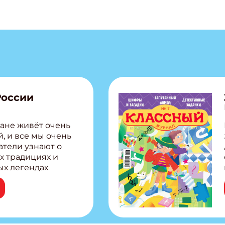
России
ишись на рассылку
ане живёт очень
 электронный "Классный журнал" в подарок!
, и все мы очень
ите имя
атели узнают о
х традициях и
ых легендах
ите Ваш Email
сии! Внутри:
ар, башкир и
тольная игра
из Алтая Очень
ПОДПИС
лова Традиционные