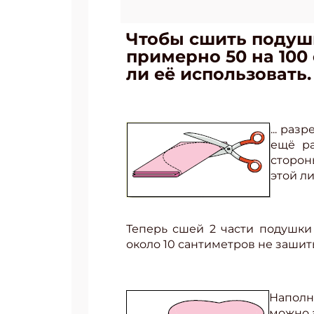
Чтобы сшить подуш
примерно 50 на 100
ли её использовать. Е
... раз
ещё ра
сторон
этой л
Теперь сшей 2 части подушки 
около 10 сантиметров не зашит
Наполн
можно 