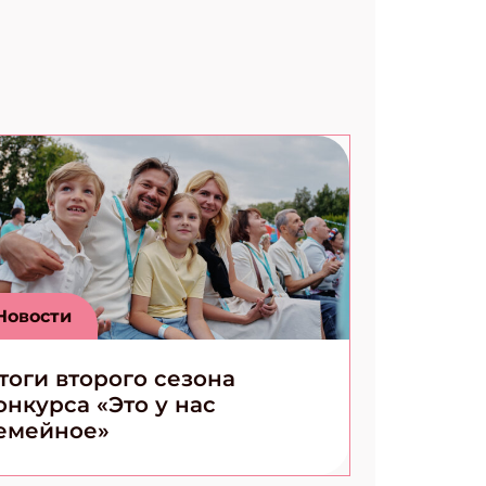
Новости
тоги второго сезона
онкурса «Это у нас
емейное»