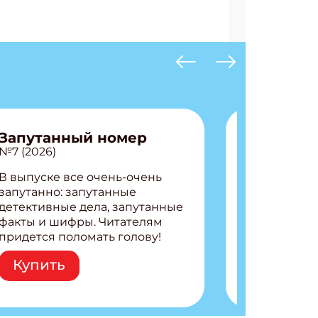
Запутанный номер
№7 (2026)
В выпуске все очень-очень
запутанно: запутанные
детективные дела, запутанные
факты и шифры. Читателям
придется поломать голову!
Внутри: Шифры и
Купить
расшифровки Плетем
запутанные поделки
Разгадываем головоломки
АТЬСЯ
Ищем коды 3 комикса