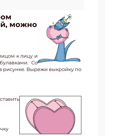
ром
ей, можно
 лицом к лицу и
булавками. Со
на рисунке. Вырежи выкройку по
ставить
очку