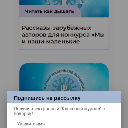
Читать как дышать
Рассказы зарубежных
авторов для конкурса «Мы
и наши маленькие
волшебники!»
Подпишись на рассылку
Читать как дышать
Получи электронный "Классный журнал" в
подарок!
Четыре весёлых рассказа
Укажите имя