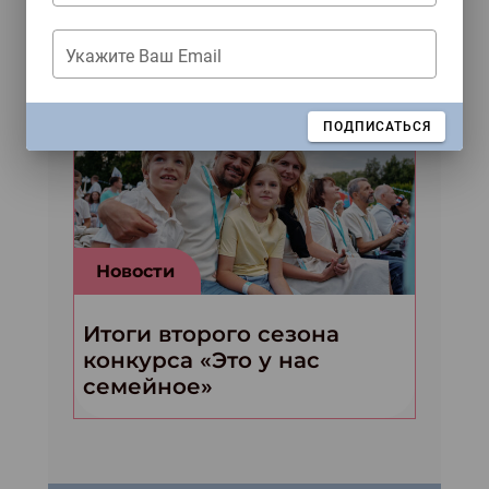
от двух серьёзных
писателей из Москвы
Укажите Ваш Email
ЗАКРЫТЬ
ПОДПИСАТЬСЯ
Новости
Итоги второго сезона
конкурса «Это у нас
семейное»