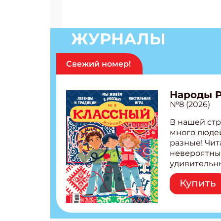
ЖУРНАЛЫ
Свежий номер!
Подп
Народы 
№8 (2026)
Получи
В нашей стр
Укаж
много людей
разные! Чит
невероятны
Укаж
удивительн
народов Рос
Купить
Легенды тат
бурятов Нас
Страшилка 
странные с