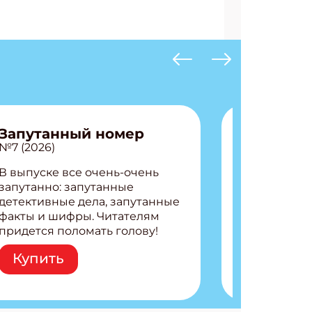
Запутанный номер
№7 (2026)
В выпуске все очень-очень
запутанно: запутанные
детективные дела, запутанные
факты и шифры. Читателям
придется поломать голову!
Внутри: Шифры и
Купить
расшифровки Плетем
запутанные поделки
АТЬСЯ
Разгадываем головоломки
Ищем коды 3 комикса