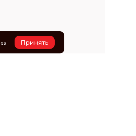
Принять
ies
нтакты