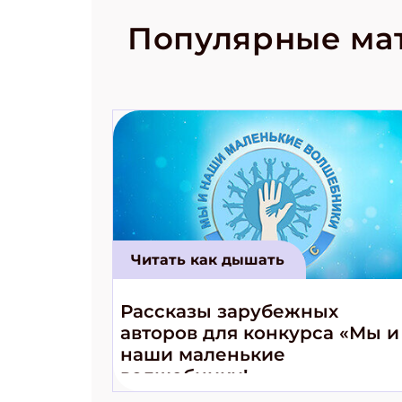
рецепты на
Новый коми
Популярные ма
космически
Читать как дышать
Рассказы зарубежных
авторов для конкурса «Мы и
наши маленькие
волшебники!»