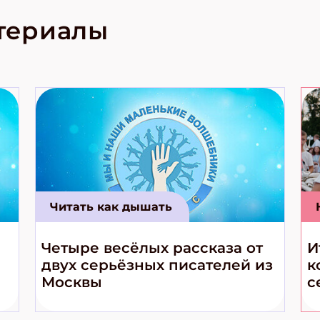
родов России
кс про
териалы
е приключения!
Читать как дышать
Четыре весёлых рассказа от
И
двух серьёзных писателей из
к
Москвы
с