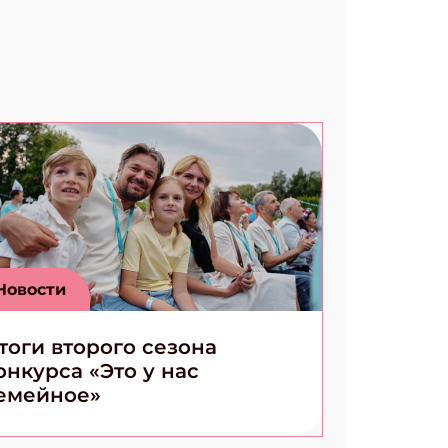
Новости
тоги второго сезона
онкурса «Это у нас
емейное»