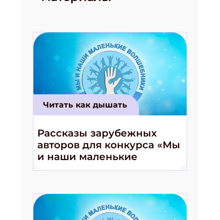
Подпишись на рассылку
Получи электронный "Классный журнал" в
Читать как дышать
подарок!
Укажите имя
Рассказы зарубежных
авторов для конкурса «Мы
и наши маленькие
Укажите Ваш Email
волшебники!»
ПОДПИСАТЬСЯ