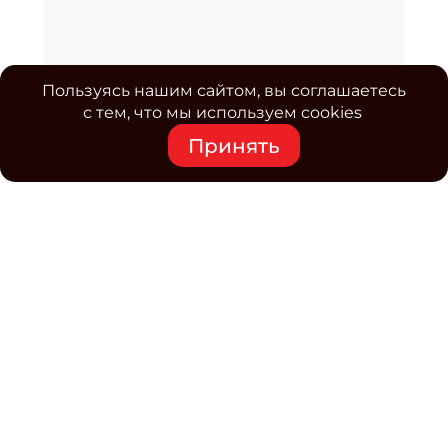
Пользуясь нашим сайтом, вы соглашаетесь
с тем, что мы используем cookies
Принять
Средство массовой информации www.classmag.ru
Свидетельство о регистрации СМИ сетевого издания
Эл.№ ФС77-63739 от 16 ноября 2015 г. выдано
Роскомнадзором.