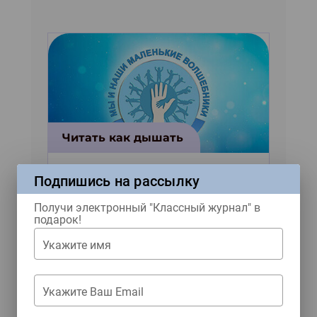
Читать как дышать
Четыре весёлых рассказа
Подпишись на рассылку
от двух серьёзных
Получи электронный "Классный журнал" в
писателей из Москвы
подарок!
Укажите имя
Укажите Ваш Email