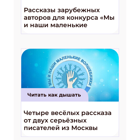
Рассказы зарубежных
Подпишись на рассылку
авторов для конкурса «Мы
и наши маленькие
Получи электронный "Классный журнал" в
подарок!
волшебники!»
Укажите имя
Укажите Ваш Email
ПОДПИСАТЬСЯ
Читать как дышать
Четыре весёлых рассказа
от двух серьёзных
писателей из Москвы