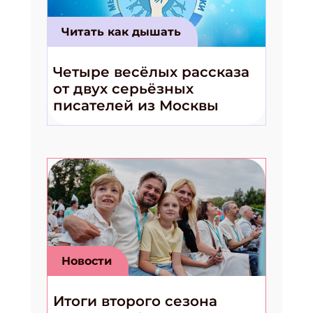
Читать как дышать
Подпишись на рассылку
Четыре весёлых рассказа
от двух серьёзных
Получи электронный "Классный журнал" в
подарок!
писателей из Москвы
Укажите имя
Укажите Ваш Email
ПОДПИСАТЬСЯ
Новости
Итоги второго сезона