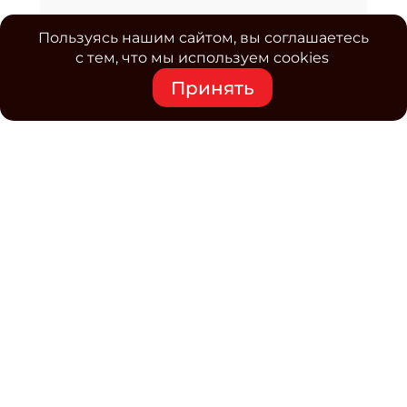
Пользуясь нашим сайтом, вы соглашаетесь
с тем, что мы используем cookies
Принять
Средство массовой информации www.classmag.ru
Свидетельство о регистрации СМИ сетевого издания
Эл.№ ФС77-63739 от 16 ноября 2015 г. выдано
Роскомнадзором.
Политика обработки
персональных данных