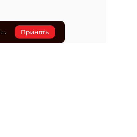
Принять
ies
нтакты
ктронная почта редакции:
ss@osp.ru