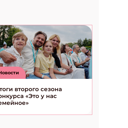
Новости
тоги второго сезона
онкурса «Это у нас
емейное»