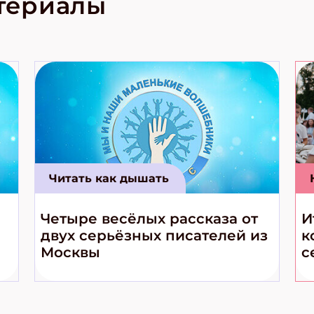
териалы
е приключения!
Читать как дышать
Четыре весёлых рассказа от
И
двух серьёзных писателей из
к
Москвы
с