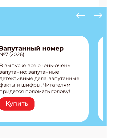
Запутанный номер
№7 (2026)
В выпуске все очень-очень
запутанно: запутанные
детективные дела, запутанные
факты и шифры. Читателям
придется поломать голову!
Внутри: Шифры и
Купить
расшифровки Плетем
запутанные поделки
Разгадываем головоломки
Ищем коды 3 комикса