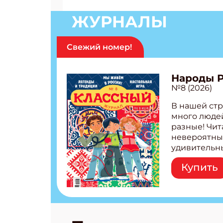
ЖУРНАЛЫ
Свежий номер!
Народы 
№8 (2026)
В нашей стр
много людей
разные! Чит
невероятны
удивительн
народов Рос
Купить
Легенды тат
бурятов Нас
Страшилка 
странные с
рецепты на
Новый коми