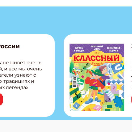
России
ане живёт очень
, и все мы очень
атели узнают о
х традициях и
ых легендах
сии! Внутри:
ар, башкир и
тольная игра
из Алтая Очень
лова Традиционные
родов России
кс про