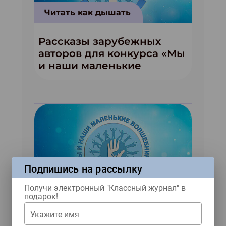
Читать как дышать
Рассказы зарубежных
авторов для конкурса «Мы
и наши маленькие
волшебники!»
Подпишись на рассылку
Читать как дышать
Получи электронный "Классный журнал" в
подарок!
Четыре весёлых рассказа
Укажите имя
от двух серьёзных