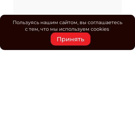
Пользуясь нашим сайтом, вы соглашаетесь
с тем, что мы используем cookies
Принять
Средство массовой информации www.classmag.ru
Свидетельство о регистрации СМИ сетевого издания
Эл.№ ФС77-63739 от 16 ноября 2015 г. выдано
Роскомнадзором.
Политика обработки