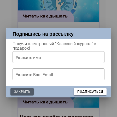
Читать как дышать
Рассказы зарубежных
Подпишись на рассылку
авторов для конкурса «Мы
и наши маленькие
Получи электронный "Классный журнал" в
подарок!
волшебники!»
Укажите имя
Укажите Ваш Email
ЗАКРЫТЬ
ПОДПИСАТЬСЯ
Читать как дышать
Четыре весёлых рассказа