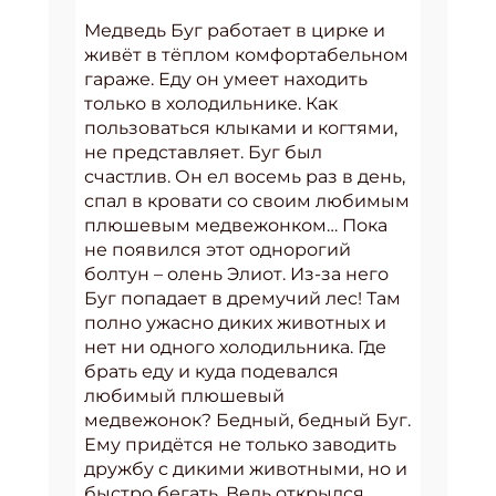
Медведь Буг работает в цирке и
живёт в тёплом комфортабельном
гараже. Еду он умеет находить
только в холодильнике. Как
пользоваться клыками и когтями,
не представляет. Буг был
счастлив. Он ел восемь раз в день,
спал в кровати со своим любимым
плюшевым медвежонком… Пока
не появился этот однорогий
болтун – олень Элиот. Из-за него
Буг попадает в дремучий лес! Там
полно ужасно диких животных и
нет ни одного холодильника. Где
брать еду и куда подевался
любимый плюшевый
медвежонок? Бедный, бедный Буг.
Ему придётся не только заводить
дружбу с дикими животными, но и
быстро бегать. Ведь открылся