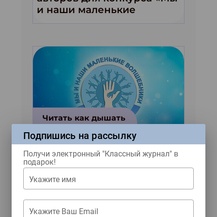
и наши маленькие
волшебники!»
Читать как дышать
Подпишись на рассылку
Четыре весёлых рассказа
Получи электронный "Классный журнал" в
от двух серьёзных
подарок!
писателей из Москвы
Укажите имя
Укажите Ваш Email