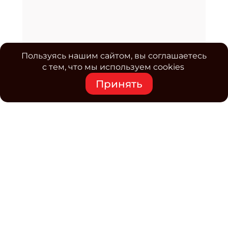
Пользуясь нашим сайтом, вы соглашаетесь
с тем, что мы используем cookies
Принять
Средство массовой информации www.classmag.ru
Свидетельство о регистрации СМИ сетевого издания
Эл.№ ФС77-63739 от 16 ноября 2015 г. выдано