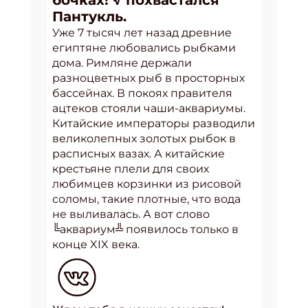
бочках! √ похвастался
Пантукль.
Уже 7 тысяч лет назад древние
египтяне любовались рыбками
дома. Римляне держали
разноцветных рыб в просторных
бассейнах. В покоях правителя
ацтеков стояли чаши-аквариумы.
Китайские императоры разводили
великолепных золотых рыбок в
расписных вазах. А китайские
крестьяне плели для своих
любимцев корзинки из рисовой
соломы, такие плотные, что вода
не выливалась. А вот слово
╚аквариум╩ появилось только в
конце XIX века.