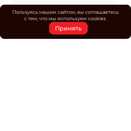
Пользуясь нашим сайтом, вы соглашаетесь
с тем, что мы используем cookies
Принять
Средство массовой информации www.classmag.ru
Свидетельство о регистрации СМИ сетевого издания
Эл.№ ФС77-63739 от 16 ноября 2015 г. выдано
Роскомнадзором.
Политика обработки
персональных данных