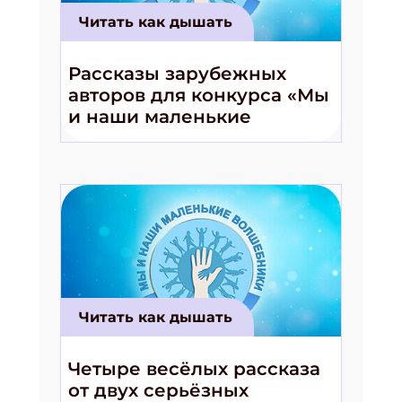
Читать как дышать
Подпишись на рассылку
Рассказы зарубежных
авторов для конкурса «Мы
Получи электронный "Классный журнал" в
подарок!
и наши маленькие
волшебники!»
Укажите имя
Укажите Ваш Email
ПОДПИСАТЬСЯ
Читать как дышать
Четыре весёлых рассказа
от двух серьёзных