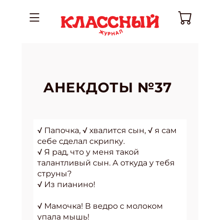
АНЕКДОТЫ №37
√ Папочка, √ хвалится сын, √ я сам
себе сделал скрипку.
√ Я рад, что у меня такой
талантливый сын. А откуда у тебя
струны?
√ Из пианино!
√ Мамочка! В ведро с молоком
упала мышь!