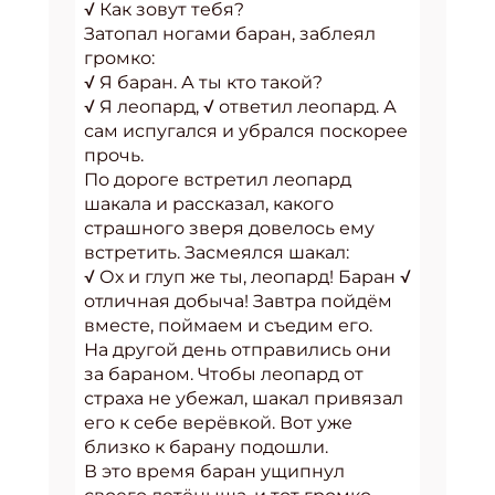
√ Как зовут тебя?
Затопал ногами баран, заблеял
громко:
√ Я баран. А ты кто такой?
√ Я леопард, √ ответил леопард. А
сам испугался и убрался поскорее
прочь.
По дороге встретил леопард
шакала и рассказал, какого
страшного зверя довелось ему
встретить. Засмеялся шакал:
√ Ох и глуп же ты, леопард! Баран √
отличная добыча! Завтра пойдём
вместе, поймаем и съедим его.
На другой день отправились они
за бараном. Чтобы леопард от
страха не убежал, шакал привязал
его к себе верёвкой. Вот уже
близко к барану подошли.
В это время баран ущипнул