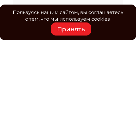
Пользуясь нашим сайтом, вы соглашаетесь
с тем, что мы используем cookies
Принять
Средство массовой информации www.classmag.ru
Свидетельство о регистрации СМИ сетевого издания
Эл.№ ФС77-63739 от 16 ноября 2015 г. выдано
Роскомнадзором.
Политика обработки
персональных данных