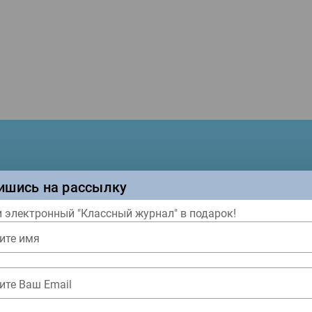
ишись на рассылку
России
 электронный "Классный журнал" в подарок!
ите имя
ане живёт очень
, и все мы очень
атели узнают о
ите Ваш Email
х традициях и
ых легендах