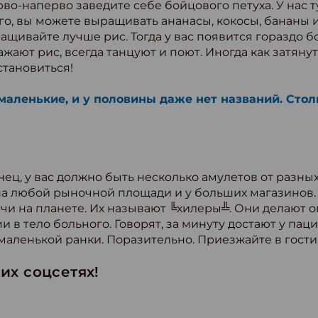
рво-наперво заведите себе бойцового петуха. У нас 
го, вы можете выращивать ананасы, кокосы, бананы 
ащивайте лучше рис. Тогда у вас появится гораздо 
ажают рис, всегда танцуют и поют. Иногда как затян
становиться!
маленькие, и у половины даже нет названий. Сто
ц, у вас должно быть несколько амулетов от разных
а любой рыночной площади и у больших магазинов. А
и на планете. Их называют ╚хилеры╩. Они делают о
в тело больного. Говорят, за минуту достают у паци
 маленькой ранки. Поразительно. Приезжайте в гости,
их соцсетях!