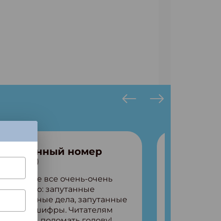
Запутанный номер
№7 (2026)
В выпуске все очень-очень
запутанно: запутанные
детективные дела, запутанные
факты и шифры. Читателям
придется поломать голову!