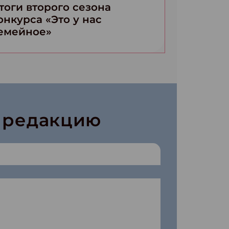
тоги второго сезона
онкурса «Это у нас
емейное»
в редакцию