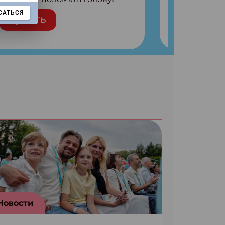
Внутри: Шифры и
САТЬСЯ
Купить
расшифровки Плетем
запутанные поделки
Разгадываем головоломки
Ищем коды 3 комикса
Новости