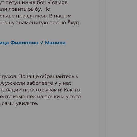
тут петушиные бои √ самое
или ловить рыбу. Но
больше праздников. В нашем
ут нашу знаменитую песню ╚худ-
лица Филиппин √ Манила
 духов. Почаще обращайтесь к
 уж если заболеете √ у нас
перации просто руками! Как-то
ента камешек из почки и у того
 сами увидите.