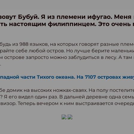
зовут Бубуй. Я из племени ифугао. Меня
ать настоящим филиппинцем. Это очень 
будь из 988 языков, на которых говорят разные пле
райте себе любой остров. Но лучше берите маленький
ом острове запросто можно заблудиться в лесу. А та
.
падной части Тихого океана. На 7107 островах жи
е домик на высоких ножках-сваях. На полу постелите
? Я его видел один раз. В дальней деревне одна сем
евизор. Теперь вечером к ним выстраивается очередь