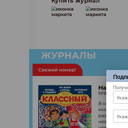
Купить журнал
ЖУРНАЛЫ
Свежий номер!
Подп
Народы 
Получи
№8 (2026)
Укаж
В нашей стр
много людей
разные! Чит
Укаж
невероятны
удивительн