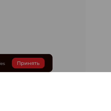
Принять
ies