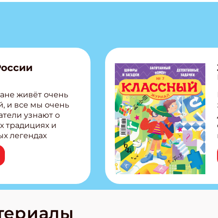
России
ане живёт очень
, и все мы очень
атели узнают о
х традициях и
ых легендах
сии! Внутри:
ар, башкир и
тольная игра
из Алтая Очень
лова Традиционные
родов России
кс про
териалы
е приключения!