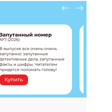
Запутанный номер
№7 (2026)
В выпуске все очень-очень
запутанно: запутанные
детективные дела, запутанные
факты и шифры. Читателям
придется поломать голову!
Внутри: Шифры и
Купить
расшифровки Плетем
запутанные поделки
Разгадываем головоломки
Ищем коды 3 комикса