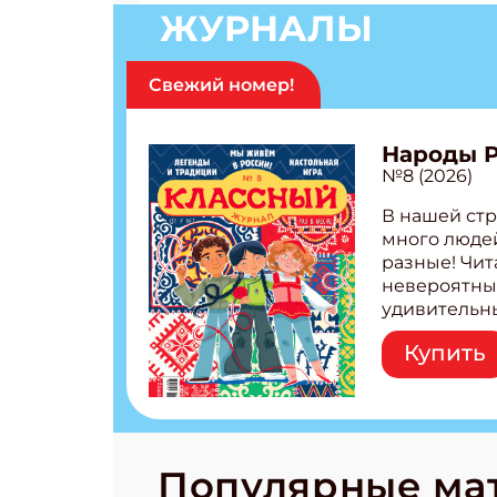
ЖУРНАЛЫ
Свежий номер!
Народы 
№8 (2026)
В нашей стр
много людей
разные! Чит
невероятны
удивительн
народов Рос
Купить
Легенды тат
бурятов Нас
Страшилка 
странные с
рецепты на
Новый коми
Популярные ма
космически