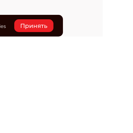
Принять
ies
нтакты
ктронная почта редакции:
ss@osp.ru
ефон редакции:
+7 (495) 725-4780