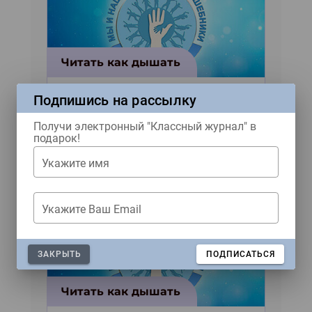
Читать как дышать
Подпишись на рассылку
Рассказы зарубежных
авторов для конкурса «Мы
Получи электронный "Классный журнал" в
и наши маленькие
подарок!
волшебники!»
Укажите имя
Укажите Ваш Email
ЗАКРЫТЬ
ПОДПИСАТЬСЯ
Читать как дышать