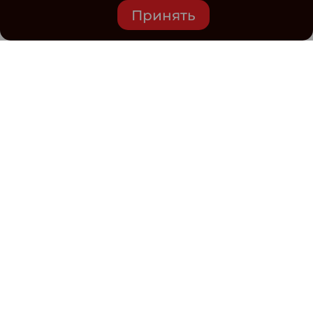
Принять
Средство массовой информации www.classmag.ru
Свидетельство о регистрации СМИ сетевого издания
Эл.№ ФС77-63739 от 16 ноября 2015 г. выдано
Роскомнадзором.
Политика обработки
персональных данных
Контакты
Электронная почта редакции: