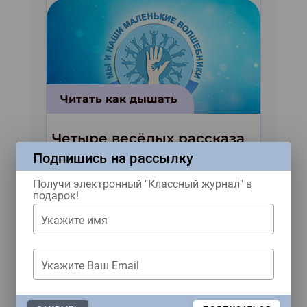
Читать как дышать
Четыре весёлых рассказа
от двух серьёзных
Подпишись на рассылку
писателей из Москвы
Получи электронный "Классный журнал" в
подарок!
Укажите имя
Укажите Ваш Email