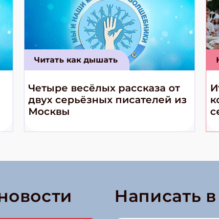
Читать как дышать
Четыре весёлых рассказа от
И
двух серьёзных писателей из
к
Москвы
с
 новости
Написать 