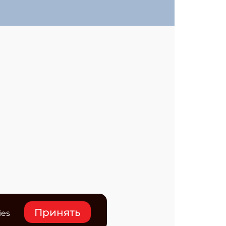
Принять
ies