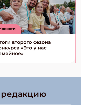
Новости
тоги второго сезона
онкурса «Это у нас
емейное»
в редакцию