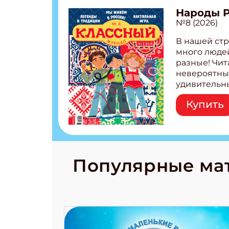
Народы 
№8 (2026)
В нашей стр
много людей
разные! Чит
невероятны
удивительн
народов Рос
Купить
Легенды тат
бурятов Нас
Страшилка 
странные с
рецепты на
Новый коми
Популярные ма
космически