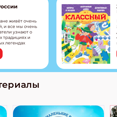
России
ане живёт очень
, и все мы очень
атели узнают о
х традициях и
ых легендах
сии! Внутри:
ар, башкир и
тольная игра
из Алтая Очень
лова Традиционные
родов России
кс про
териалы
е приключения!