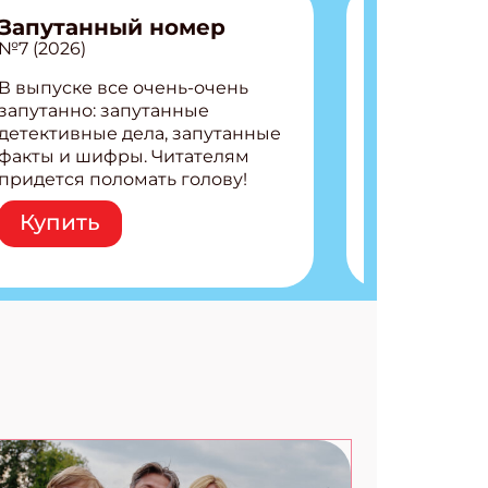
Запутанный номер
№7 (2026)
В выпуске все очень-очень
запутанно: запутанные
детективные дела, запутанные
факты и шифры. Читателям
придется поломать голову!
Внутри: Шифры и
Купить
расшифровки Плетем
запутанные поделки
Разгадываем головоломки
Ищем коды 3 комикса