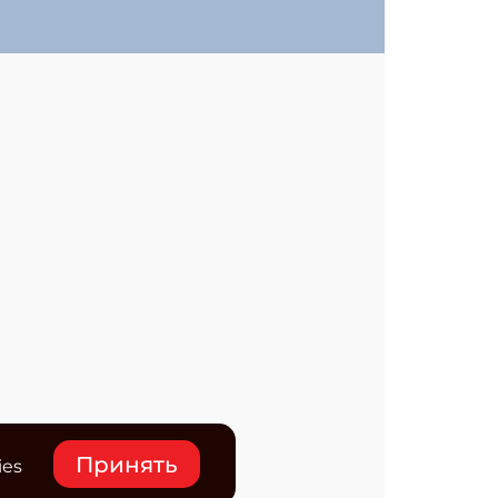
Принять
ies