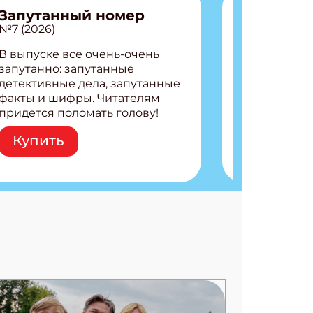
Запутанный номер
№7 (2026)
В выпуске все очень-очень
запутанно: запутанные
детективные дела, запутанные
факты и шифры. Читателям
придется поломать голову!
Внутри: Шифры и
Купить
расшифровки Плетем
запутанные поделки
Разгадываем головоломки
Ищем коды 3 комикса