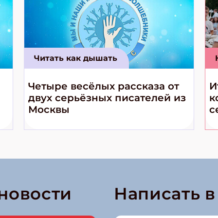
Читать как дышать
Четыре весёлых рассказа от
И
двух серьёзных писателей из
к
Москвы
с
 новости
Написать 