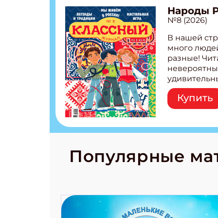
Народы 
№8 (2026)
В нашей стр
много людей
разные! Чит
невероятны
удивительн
народов Рос
Купить
Легенды тат
бурятов Нас
Страшилка 
странные с
рецепты на
Новый коми
Популярные ма
космически