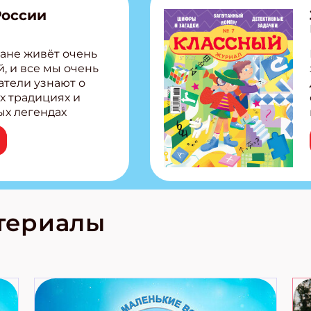
России
ане живёт очень
, и все мы очень
атели узнают о
х традициях и
ых легендах
сии! Внутри:
ар, башкир и
тольная игра
из Алтая Очень
лова Традиционные
родов России
кс про
териалы
е приключения!