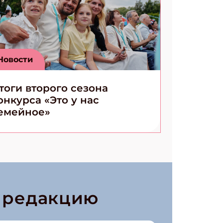
Новости
тоги второго сезона
онкурса «Это у нас
емейное»
в редакцию