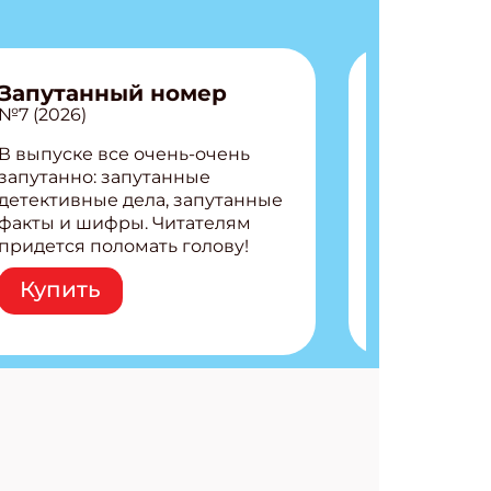
Запутанный номер
№7 (2026)
В выпуске все очень-очень
запутанно: запутанные
детективные дела, запутанные
факты и шифры. Читателям
придется поломать голову!
Внутри: Шифры и
Купить
расшифровки Плетем
запутанные поделки
Разгадываем головоломки
Ищем коды 3 комикса