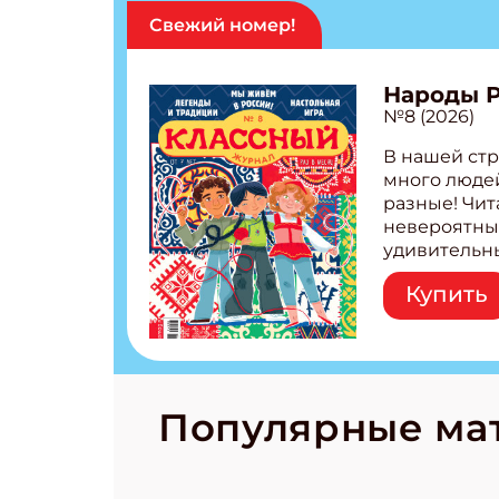
Свежий номер!
Народы 
№8 (2026)
В нашей стр
много людей
разные! Чит
невероятны
удивительн
народов Рос
Купить
Легенды тат
бурятов Нас
Страшилка 
странные с
рецепты на
Новый коми
Популярные ма
космически