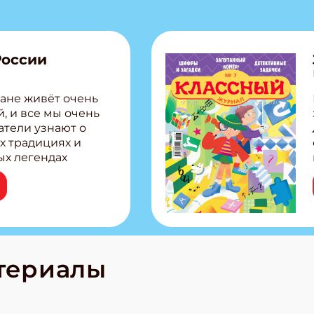
России
ане живёт очень
, и все мы очень
атели узнают о
х традициях и
ых легендах
сии! Внутри:
ар, башкир и
тольная игра
из Алтая Очень
лова Традиционные
родов России
кс про
териалы
е приключения!