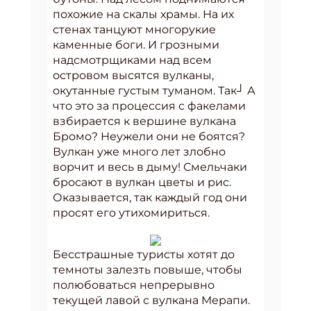
похожие на скалы храмы. На их
стенах танцуют многорукие
каменные боги. И грозными
надсмотрщиками над всем
островом высятся вулканы,
окутанные густым туманом. Так┘ А
что это за процессия с факелами
взбирается к вершине вулкана
Бромо? Неужели они не боятся?
Вулкан уже много лет злобно
ворчит и весь в дыму! Смельчаки
бросают в вулкан цветы и рис.
Оказывается, так каждый год они
просят его утихомириться.
Бесстрашные туристы хотят до
темноты залезть повыше, чтобы
полюбоваться непрерывно
текущей лавой с вулкана Мерапи.