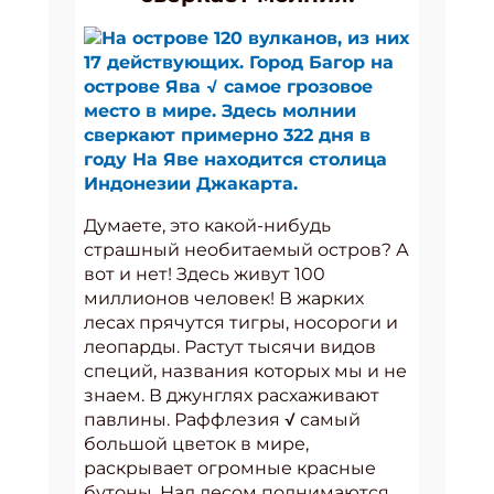
На острове 120 вулканов, из них
17 действующих. Город Багор на
острове Ява √ самое грозовое
место в мире. Здесь молнии
сверкают примерно 322 дня в
году На Яве находится столица
Индонезии Джакарта.
Думаете, это какой-нибудь
страшный необитаемый остров? А
вот и нет! Здесь живут 100
миллионов человек! В жарких
лесах прячутся тигры, носороги и
леопарды. Растут тысячи видов
специй, названия которых мы и не
знаем. В джунглях расхаживают
павлины. Раффлезия √ самый
большой цветок в мире,
раскрывает огромные красные
бутоны. Над лесом поднимаются