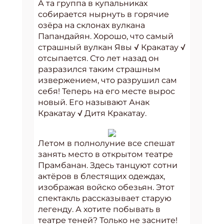
А та группа в купальниках
собирается нырнуть в горячие
озёра на склонах вулкана
Папандайян. Хорошо, что самый
страшный вулкан Явы √ Кракатау √
отсыпается. Сто лет назад он
разразился таким страшным
извержением, что разрушил сам
себя! Теперь на его месте вырос
новый. Его называют Анак
Кракатау √ Дитя Кракатау.
Летом в полнолуние все спешат
занять место в открытом театре
Прамбанан. Здесь танцуют сотни
актёров в блестящих одеждах,
изображая войско обезьян. Этот
спектакль рассказывает старую
легенду. А хотите побывать в
театре теней? Только не засните!