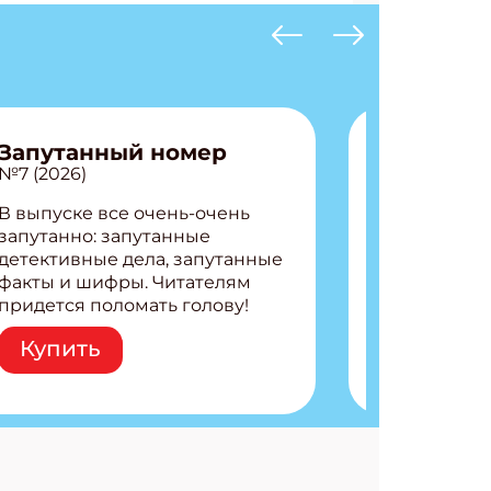
Запутанный номер
№7 (2026)
В выпуске все очень-очень
запутанно: запутанные
детективные дела, запутанные
факты и шифры. Читателям
придется поломать голову!
Внутри: Шифры и
Купить
расшифровки Плетем
запутанные поделки
Разгадываем головоломки
Ищем коды 3 комикса