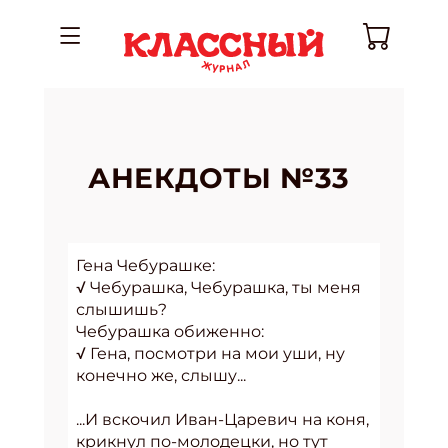
АНЕКДОТЫ №33
Гена Чебурашке:
√ Чебурашка, Чебурашка, ты меня
слышишь?
Чебурашка обиженно:
√ Гена, посмотри на мои уши, ну
конечно же, слышу...
...И вскочил Иван-Царевич на коня,
крикнул по-молодецки, но тут