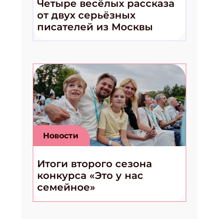
Четыре весёлых рассказа
от двух серьёзных
писателей из Москвы
Укажите Ваш Email
ПОДПИСАТЬСЯ
Новости
Итоги второго сезона
конкурса «Это у нас
семейное»