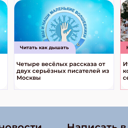
Читать как дышать
Четыре весёлых рассказа от
И
двух серьёзных писателей из
к
Москвы
с
 новости
Написать 