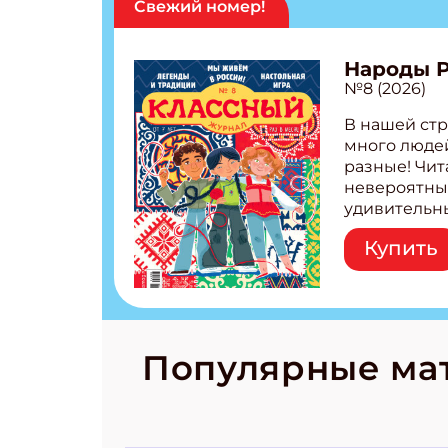
Свежий номер!
Народы 
№8 (2026)
В нашей стр
много людей
разные! Чит
невероятны
удивительн
народов Рос
Купить
Легенды тат
бурятов Нас
Страшилка 
странные с
рецепты на
Новый коми
Популярные ма
космически