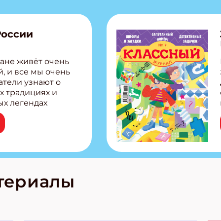
России
ане живёт очень
, и все мы очень
атели узнают о
х традициях и
ых легендах
сии! Внутри:
ар, башкир и
тольная игра
из Алтая Очень
лова Традиционные
родов России
кс про
териалы
е приключения!