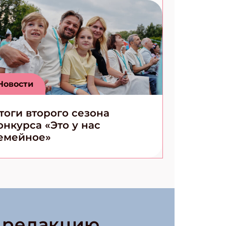
Новости
тоги второго сезона
онкурса «Это у нас
емейное»
в редакцию