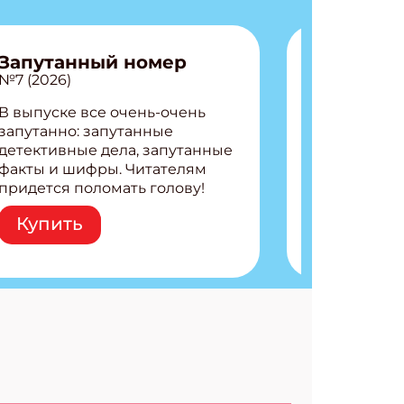
Запутанный номер
№7 (2026)
В выпуске все очень-очень
запутанно: запутанные
детективные дела, запутанные
факты и шифры. Читателям
придется поломать голову!
Внутри: Шифры и
Купить
расшифровки Плетем
запутанные поделки
Разгадываем головоломки
Ищем коды 3 комикса