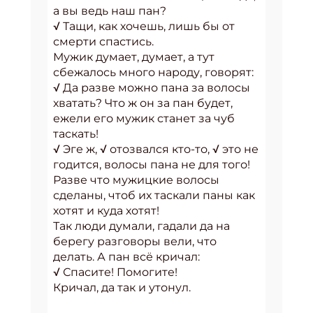
а вы ведь наш пан?
√ Тащи, как хочешь, лишь бы от
смерти спастись.
Мужик думает, думает, а тут
сбежалось много народу, говорят:
√ Да разве можно пана за волосы
хватать? Что ж он за пан будет,
ежели его мужик станет за чуб
таскать!
√ Эге ж, √ отозвался кто-то, √ это не
годится, волосы пана не для того!
Разве что мужицкие волосы
сделаны, чтоб их таскали паны как
хотят и куда хотят!
Так люди думали, гадали да на
берегу разговоры вели, что
делать. А пан всё кричал:
√ Спасите! Помогите!
Кричал, да так и утонул.