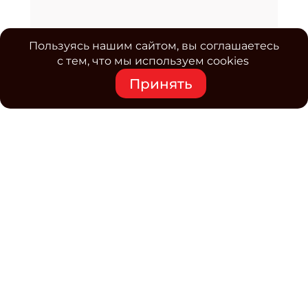
Пользуясь нашим сайтом, вы соглашаетесь
с тем, что мы используем cookies
Принять
Средство массовой информации www.classmag.ru
Свидетельство о регистрации СМИ сетевого издания
Эл.№ ФС77-63739 от 16 ноября 2015 г. выдано
Роскомнадзором.
Политика обработки