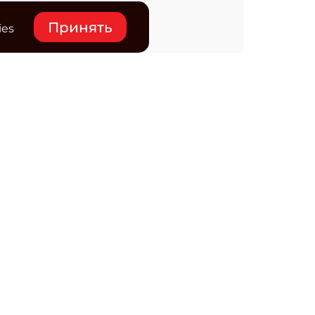
Принять
ies
нтакты
ктронная почта редакции:
ss@osp.ru
ефон редакции:
+7 (495) 725-4780
редитель