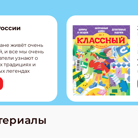
России
ане живёт очень
, и все мы очень
атели узнают о
х традициях и
ых легендах
сии! Внутри:
ар, башкир и
тольная игра
из Алтая Очень
лова Традиционные
родов России
кс про
териалы
е приключения!