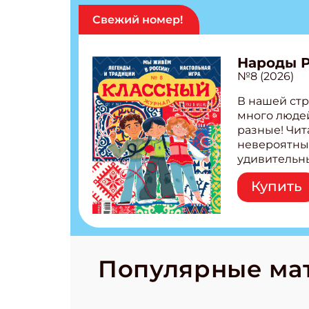
Свежий номер!
Народы 
№8 (2026)
В нашей стр
много людей
разные! Чит
невероятны
удивительн
народов Рос
Купить
Легенды тат
бурятов Нас
Страшилка 
странные с
рецепты на
Новый коми
Популярные ма
космически