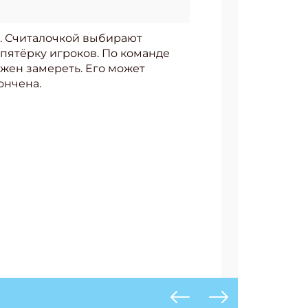
в. Считалочкой выбирают
пятёрку игроков. По команде
лжен замереть. Его может
ончена.