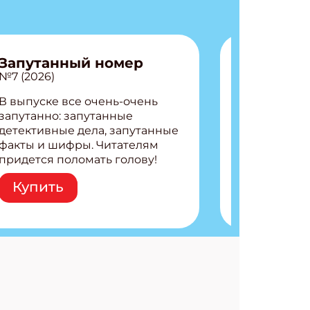
Запутанный номер
№7 (2026)
В выпуске все очень-очень
запутанно: запутанные
детективные дела, запутанные
факты и шифры. Читателям
придется поломать голову!
Внутри: Шифры и
Купить
расшифровки Плетем
запутанные поделки
Разгадываем головоломки
Ищем коды 3 комикса