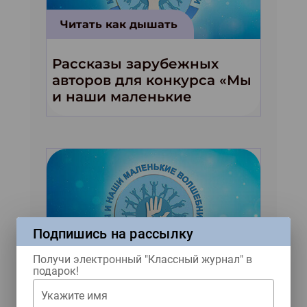
Читать как дышать
Рассказы зарубежных
авторов для конкурса «Мы
и наши маленькие
волшебники!»
Подпишись на рассылку
Читать как дышать
Получи электронный "Классный журнал" в
подарок!
Четыре весёлых рассказа
Укажите имя
от двух серьёзных