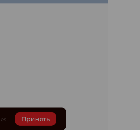
Принять
ies