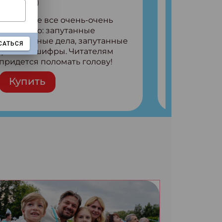
№7 (2026)
В выпуске все очень-очень
запутанно: запутанные
детективные дела, запутанные
САТЬСЯ
факты и шифры. Читателям
придется поломать голову!
Внутри: Шифры и
Купить
расшифровки Плетем
запутанные поделки
Разгадываем головоломки
Ищем коды 3 комикса