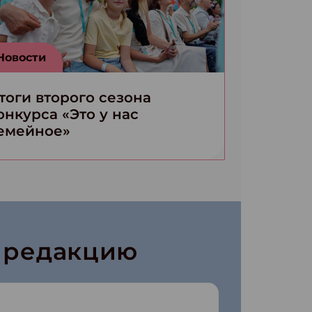
Новости
тоги второго сезона
онкурса «Это у нас
емейное»
в редакцию