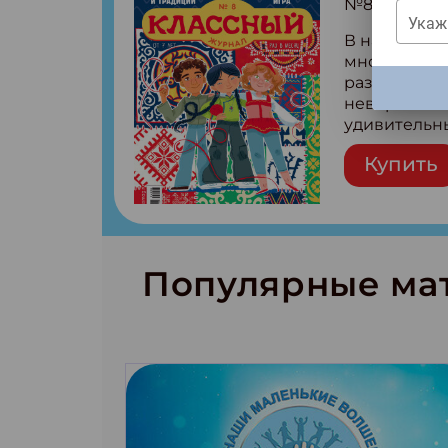
№8 (2026)
Укаж
В нашей стр
много людей
разные! Чит
ЗАКРЫ
невероятны
удивительн
народов Рос
Купить
Легенды тат
бурятов Нас
Страшилка 
странные с
рецепты на
Новый коми
Популярные ма
космически