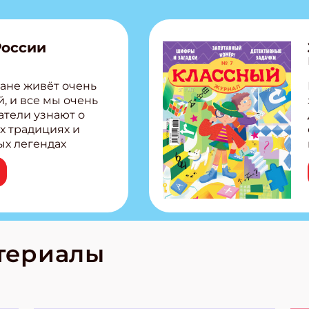
России
ане живёт очень
, и все мы очень
атели узнают о
х традициях и
ых легендах
сии! Внутри:
ар, башкир и
тольная игра
из Алтая Очень
лова Традиционные
родов России
кс про
териалы
е приключения!