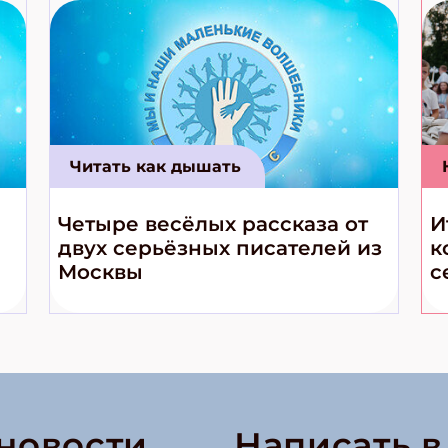
Читать как дышать
Четыре весёлых рассказа от
И
двух серьёзных писателей из
к
Москвы
с
 новости
Написать 