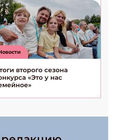
Новости
тоги второго сезона
онкурса «Это у нас
емейное»
в редакцию