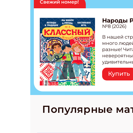
Свежий номер!
Народы 
№8 (2026)
В нашей стр
много людей
разные! Чит
невероятны
удивительн
народов Рос
Купить
Легенды тат
бурятов Нас
Страшилка 
странные с
рецепты на
Новый коми
Популярные ма
космически