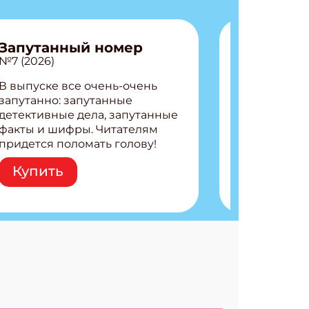
Запутанный номер
№7 (2026)
В выпуске все очень-очень
запутанно: запутанные
детективные дела, запутанные
факты и шифры. Читателям
придется поломать голову!
Внутри: Шифры и
Купить
расшифровки Плетем
запутанные поделки
Разгадываем головоломки
Ищем коды 3 комикса