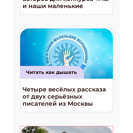
и наши маленькие
волшебники!»
Подпишись на рассылку
Получи электронный "Классный журнал" в
подарок!
Укажите имя
Читать как дышать
Укажите Ваш Email
Четыре весёлых рассказа
от двух серьёзных
ПОДПИСАТЬСЯ
писателей из Москвы