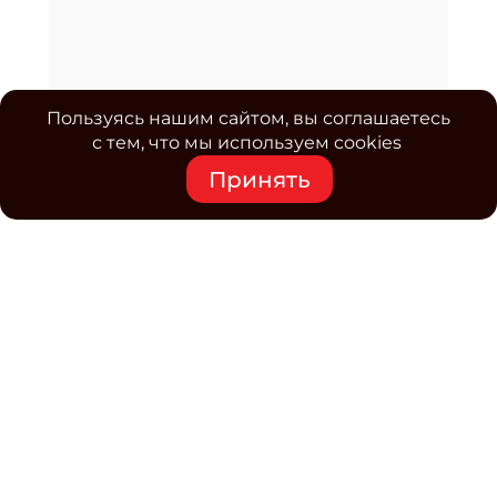
Пользуясь нашим сайтом, вы соглашаетесь
с тем, что мы используем cookies
Принять
Средство массовой информации www.classmag.ru
Свидетельство о регистрации СМИ сетевого издания
Эл.№ ФС77-63739 от 16 ноября 2015 г. выдано
Роскомнадзором.