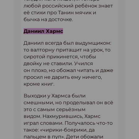
любой российский ребёнок знает
её стихи про Танин мячик и
бычка на досточке.
Даниил Хармс
Даниил всегда был выдумщиком:
то валторну притащит на урок, то
сиротой прикинется, чтобы
двойку не ставили. Учился
он плохо, но обожал читать и даже
просил не дарить ему ничего,
кроме книг.
Выходки у Хармса были
смешными, но проделывал он всё
это с самым серьёзным
видом. Нахмурившись, Хармс
играл словами. Получалось что-то
такое: «чирики-боярики, да
пальцем в пуп». Дети обожали