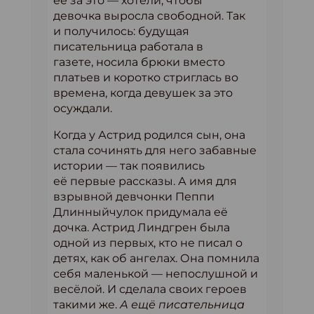
её за это — хотели, чтобы
девочка выросла свободной. Так
и получилось: будущая
писательница работала в
газете, носила брюки вместо
платьев и коротко стриглась во
времена, когда девушек за это
осуждали.
Когда у Астрид родился сын, она
стала сочинять для него забавные
истории — так появились
её первые рассказы. А имя для
взрывной девчонки Пеппи
Длинныйчулок придумала её
дочка. Астрид Линдгрен была
одной из первых, кто не писал о
детях, как об ангелах. Она помнила
себя маленькой — непослушной и
весёлой. И сделала своих героев
такими же.
А ещё писательница