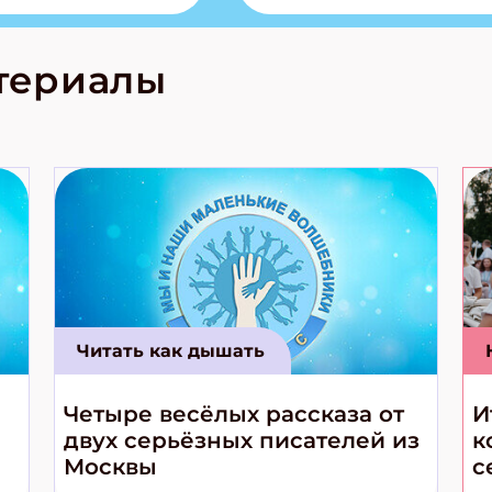
лова Традиционные
родов России
кс про
териалы
е приключения!
Читать как дышать
Четыре весёлых рассказа от
И
двух серьёзных писателей из
к
Москвы
с