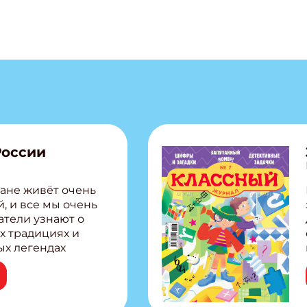
России
ане живёт очень
, и все мы очень
атели узнают о
х традициях и
ых легендах
сии! Внутри:
ар, башкир и
тольная игра
из Алтая Очень