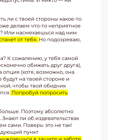
 недопустимы. И никто — ни
ть ли с твоей стороны какое-то
оже делаем что-то неприятное
шь? Или насмехаешься над ним
станет от тебя.
Но подозреваю,
а? К сожалению, у тебя самой
есконечно обижать друг друга),
 опция (хотя, возможно, она
е будут на твоей стороне и
ной, чтобы твой обидчик
тся.
Попробуй попросить
 больше. Поэтому абсолютно
. Знают ли об издевательствах
м сами. Поверь: это не так!
едующий пункт
 нуждаешься в защите и заботе.