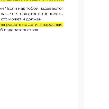
ики? Если над тобой издеваются
 даже не твоя ответственность,
, кто может и должен
ы решать не дети, а взрослые.
об издевательствах.