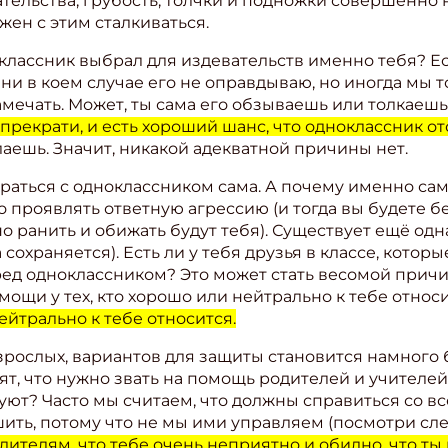
ательства, грубость, толчки и подножки совершенно
жен с этим сталкиваться.
оклассник выбрал для издевательств именно тебя? Ес
и в коем случае его не оправдываю, но иногда мы т
замечать. Может, ты сама его обзываешь или толкае
 прекрати, и есть хороший шанс, что одноклассник от
лаешь. Значит, никакой адекватной причины нет.
браться с одноклассником сама. А почему именно сам
о проявлять ответную агрессию (и тогда вы будете б
 ранить и обижать будут тебя). Существует ещё одна
сохраняется). Есть ли у тебя друзья в классе, которы
ред одноклассником? Это может стать весомой причи
ощи у тех, кто хорошо или нейтрально к тебе относи
ейтрально к тебе относится.
взрослых, вариантов для защиты становится намного
ят, что нужно звать на помощь родителей и учителей
ют? Часто мы считаем, что должны справиться со все
ть, потому что не мы ими управляем (посмотри сл
дителям, что тебе очень неприятно и обидно, что ты