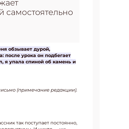
ижает
й самостоятельно
еня обзывает дурой,
а: после урока он подбегает
л, я упала спиной об камень и
письмо (примечание редакции).
ассник так поступает постоянно,