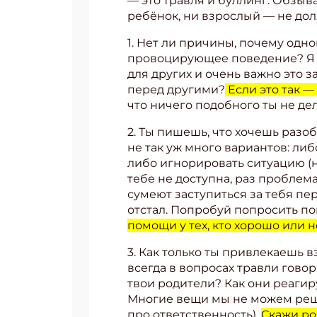
— это травля и буллинг. Обзыв
ребёнок, ни взрослый — не дол
1. Нет ли причины, почему одн
провоцирующее поведение? Я н
для других и очень важно это 
перед другими?
Если это так —
что ничего подобного ты не де
2. Ты пишешь, что хочешь разо
не так уж много вариантов: либ
либо игнорировать ситуацию (но
тебе не доступна, раз проблема 
сумеют заступиться за тебя пе
отстал. Попробуй попросить пом
помощи у тех, кто хорошо или н
3. Как только ты привлекаешь 
всегда в вопросах травли говор
твои родители? Как они реагиру
Многие вещи мы не можем реши
про ответственность).
Скажи ро