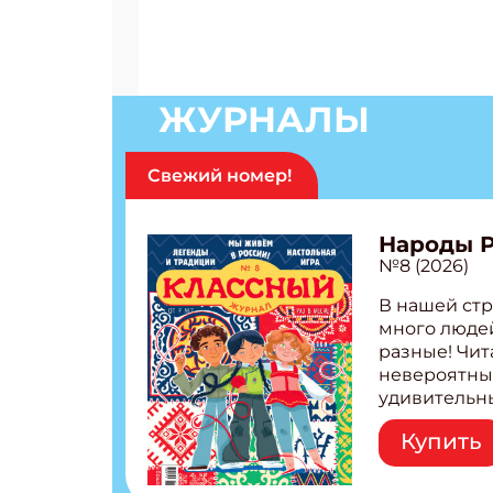
ЖУРНАЛЫ
Свежий номер!
Народы 
№8 (2026)
В нашей стр
много людей
разные! Чит
невероятны
удивительн
народов Рос
Купить
Легенды тат
бурятов Нас
Страшилка 