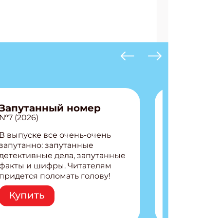
Запутанный номер
№7 (2026)
В выпуске все очень-очень
запутанно: запутанные
детективные дела, запутанные
факты и шифры. Читателям
придется поломать голову!
Внутри: Шифры и
Купить
расшифровки Плетем
запутанные поделки
Разгадываем головоломки