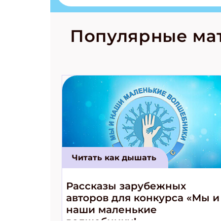
странные с
рецепты на
Новый коми
Популярные ма
космически
Читать как дышать
Рассказы зарубежных
авторов для конкурса «Мы и
наши маленькие