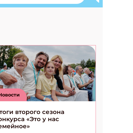
Ищем коды 3 комикса
Новости
тоги второго сезона
онкурса «Это у нас
емейное»