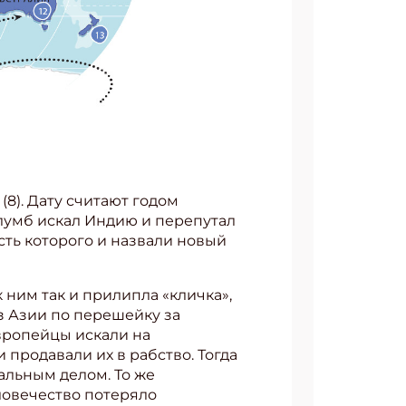
(8). Дату считают годом
лумб искал Индию и перепутал
есть которого и назвали новый
 ним так и прилипла «кличка»,
з Азии по перешейку за
Европейцы искали на
 продавали их в рабство. Тогда
альным делом. То же
ловечество потеряло