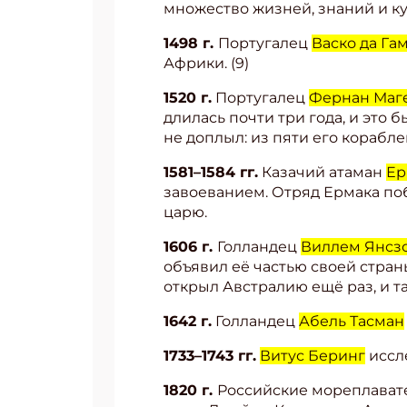
множество жизней, знаний и ку
1498 г.
Португалец
Васко да Га
Африки. (9)
1520 г.
Португалец
Фернан Маг
длилась почти три года, и это
не доплыл: из пяти его корабле
1581–1584 гг.
Казачий атаман
Ер
завоеванием. Отряд Ермака поб
царю.
1606 г.
Голландец
Виллем Янсз
объявил её частью своей страны
открыл Австралию ещё раз, и т
1642 г.
Голландец
Абель Тасман
1733–1743 гг.
Витус Беринг
иссле
1820 г.
Российские мореплава