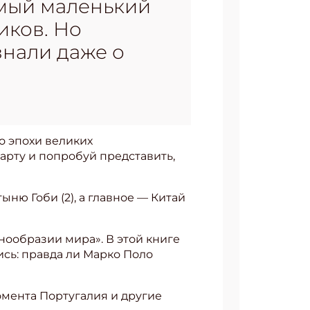
амый маленький
иков. Но
знали даже о
о эпохи великих
арту и попробуй представить,
ыню Гоби (2), а главное — Китай
нообразии мира». В этой книге
ись: правда ли Марко Поло
омента Португалия и другие