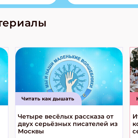
лова Традиционные
родов России
кс про
териалы
е приключения!
Читать как дышать
Четыре весёлых рассказа от
И
двух серьёзных писателей из
к
Москвы
с