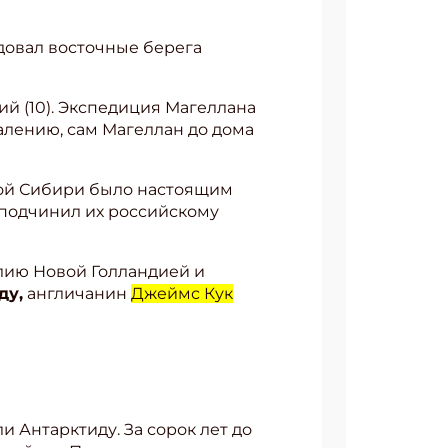
довал восточные берега
ий (10). Экспедиция Магеллана
жалению, сам Магеллан до дома
ной Сибири было настоящим
 подчинил их российскому
алию Новой Голландией и
ду,
англичанин
Джеймс Кук
и Антарктиду. За сорок лет до