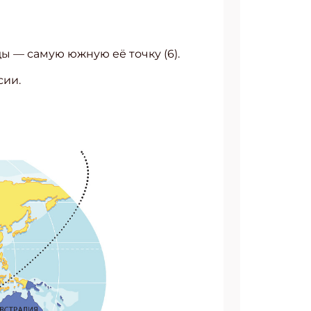
 — самую южную её точку (6).
сии.