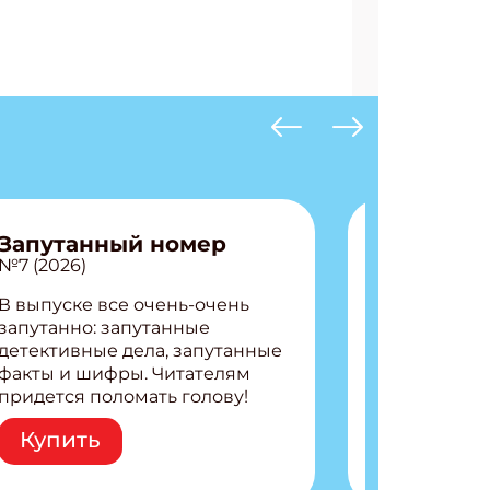
Запутанный номер
№7 (2026)
В выпуске все очень-очень
запутанно: запутанные
детективные дела, запутанные
факты и шифры. Читателям
придется поломать голову!
Внутри: Шифры и
Купить
расшифровки Плетем
запутанные поделки
Разгадываем головоломки