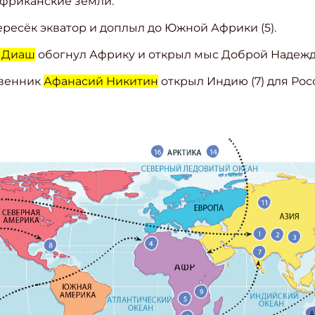
африканские земли.
ресёк экватор и доплыл до Южной Африки (5).
 Диаш
обогнул Африку и открыл мыс Доброй Надежды
твенник
Афанасий Никитин
открыл Индию (7) для Рос