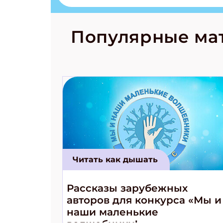
странные с
рецепты на
Новый коми
Популярные ма
космически
Читать как дышать
Рассказы зарубежных
авторов для конкурса «Мы и
наши маленькие