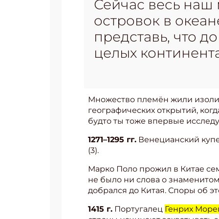
Сейчас весь наш 
островок в океан
представь, что д
целых континента
Множество племён жили изолир
географических открытий, когд
будто ты тоже впервые исслед
1271–1295 гг.
Венецианский куп
(3).
Марко Поло прожил в Китае сем
не было ни слова о знаменитом
добрался до Китая. Споры об эт
1415 г.
Португалец
Генрих Море