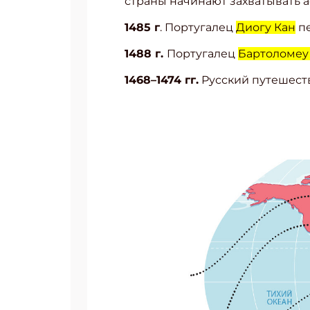
страны начинают захватывать 
1485 г
. Португалец
Диогу Кан
пе
1488 г.
Португалец
Бартоломеу
1468–1474 гг.
Русский путешес