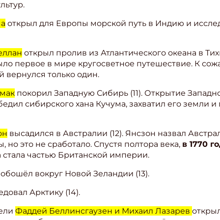
льтур.
ма
открыл для Европы морской путь в Индию и иссле
еллан
открыл пролив из Атлантического океана в Тих
 было первое в мире кругосветное путешествие. К со
й вернулся только один.
мак
покорил Западную Сибирь (11). Открытие Запад
едил сибирского хана Кучума, захватил его земли и
он
высадился в Австралии (12). Янсзон назвал Австр
, но это не сработало. Спустя полтора века,
в 1770 го
а стала частью Британской империи.
обошёл вокруг Новой Зеландии (13).
довал Арктику (14).
тели
Фаддей Беллинсгаузен и Михаил Лазарев
открыл