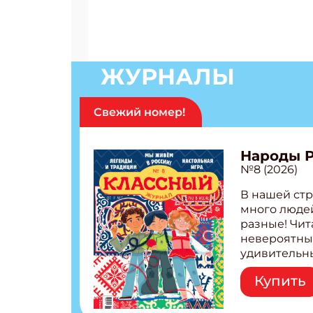
ЖУРНАЛЫ
Свежий номер!
Народы 
№8 (2026)
В нашей стр
много людей
разные! Чит
невероятны
удивительн
народов Рос
Купить
Легенды тат
бурятов Нас
Страшилка 