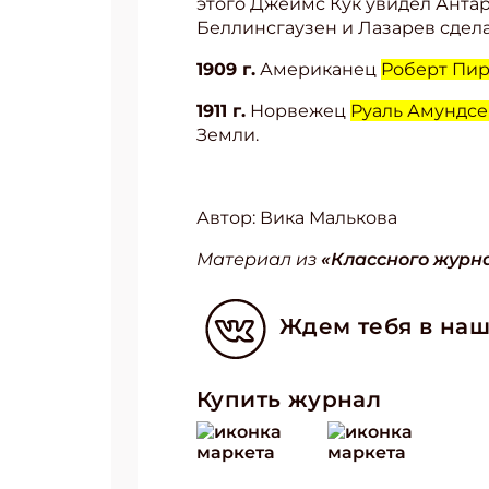
этого Джеймс Кук увидел Антарк
Беллинсгаузен и Лазарев сдела
1909 г.
Американец
Роберт Пи
1911 г.
Норвежец
Руаль Амундс
Земли.
Автор: Вика Малькова
Материал из
«Классного журна
Ждем тебя в наш
Купить журнал