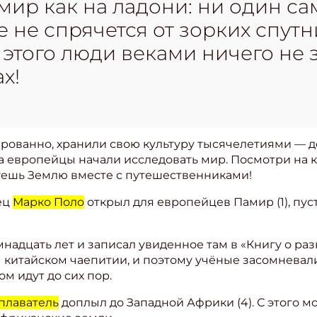
мир как на ладони: ни один с
е не спрячется от зорких спутн
о этого люди веками ничего не 
х!
ованно, хранили свою культуру тысячелетиями — д
а европейцы начали исследовать мир. Посмотри на к
уешь Землю вместе с путешественниками!
ец
Марко Поло
открыл для европейцев Памир (1), пуст
надцать лет и записал увиденное там в «Книгу о раз
 китайском чаепитии, и поэтому учёные засомневал
ом идут до сих пор.
плаватель
доплыл до Западной Африки (4). С этого м