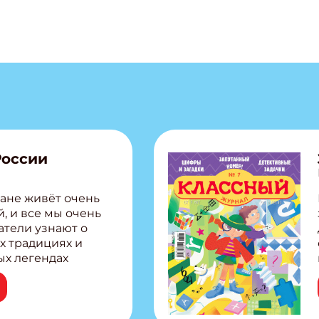
России
ане живёт очень
, и все мы очень
атели узнают о
х традициях и
ых легендах
сии! Внутри:
ар, башкир и
тольная игра
из Алтая Очень