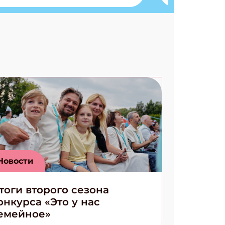
Ищем коды 3 комикса
Новости
тоги второго сезона
онкурса «Это у нас
емейное»