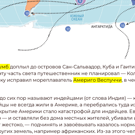
лумб
доплыл до островов Сан-Сальвадор, Куба и Гаити 
эту часть света путешественник не планировал — Ко
бку исправил мореплаватель
Америго Веспуччи
, в ч
до сих пор называют индейцами (от слова Индия) — к
йцы не всегда жили в Америке, а перебрались туда и
Открытие Америки стало катастрофой для индейцев. 
 — и оставляли без дома местных жителей, убивали и
т жестоко, — подчинять и завоёвывать казалось норм
угих земель, например африканских. Из-за этого че