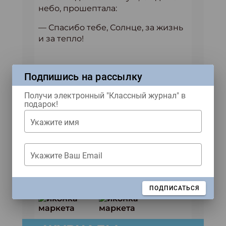
небо, прошептала:
— Спасибо тебе, Солнце, за жизнь
и за тепло!
Подпишись на рассылку
Материал из «Классного
журнала» №4 2022 года.
Получи электронный "Классный журнал" в
подарок!
Укажите имя
Укажите Ваш Email
Ждем тебя в наших соцсетях!
Купить журнал
ЗАКРЫТЬ
ПОДПИСАТЬСЯ