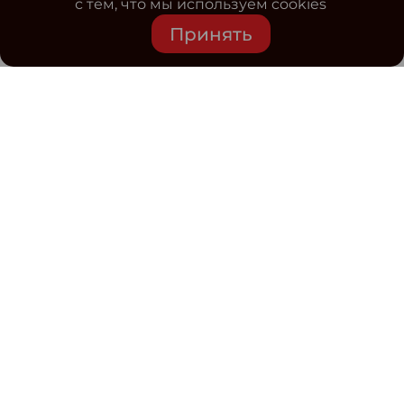
с тем, что мы используем cookies
Принять
Средство массовой информации www.classmag.ru
Свидетельство о регистрации СМИ сетевого издания
Эл.№ ФС77-63739 от 16 ноября 2015 г. выдано
Роскомнадзором.
Политика обработки
персональных данных
Контакты