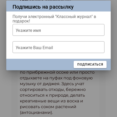
Где:
Музей-заповедник
Подпишись на рассылку
«Царицыно» (Нижний пруд)
Когда:
6–7 июня 2026 года (первые
Получи электронный "Классный журнал" в
подарок!
выходные лета)
Укажите имя
Самый душевный фестиваль этого
сезона. Представьте: вы на берегу
пруда, вокруг краснокнижные
Укажите Ваш Email
птицы, и вы одновременно
играете в регби с клубом ЦСКА,
смотрите в микроскоп на
ЗАКРЫТЬ
ПОДПИСАТЬСЯ
микробов, бродите с экскурсиями
по прибрежной осоке или просто
отдыхаете на пуфах под фоновую
музыку от диджея. Здесь учат
сортировать отходы, бережно
относиться к природе, делать
креативные вещи из воска и
рисовать соком растений
(антоцианами).